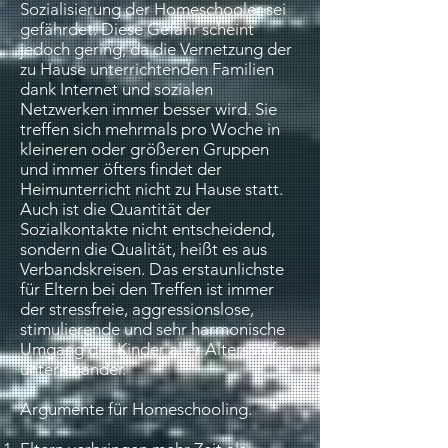
Sozialisierung der Homeschooler sei
gefährdet. Diese Gefahr scheint
jedoch gering, da die Vernetzung der
zu Hause unterrichtenden Familien
dank Internet und sozialen
Netzwerken immer besser wird. Sie
treffen sich mehrmals pro Woche in
kleineren oder größeren Gruppen
und immer öfters findet der
Heimunterricht nicht zu Hause statt.
Auch ist die Quantität der
Sozialkontakte nicht entscheidend,
sondern die Qualität, heißt es aus
Verbandskreisen. Das erstaunlichste
für Eltern bei den Treffen ist immer
der stressfreie, aggressionslose,
stimulierende und sehr harmonische
Umgang der Kinder aller Altersstufen
untereinander.
Argumente für Homeschooling.