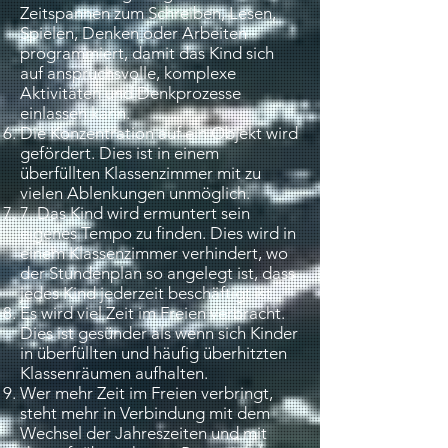
Zeitspannen zum Schreiben, Lesen,
Spielen, Denken oder Arbeiten
programmiert, damit das Kind sich
auf anspruchsvolle, komplexe
Aktivitäten und Denkprozesse
einlassen kann.
Die Konzentration auf ein Objekt wird
gefördert. Dies ist in einem
überfüllten Klassenzimmer mit zu
vielen Ablenkungen unmöglich.
7. Das Kind wird ermuntert sein
eigenes Tempo zu finden. Dies wird in
einem Klassenzimmer verhindert, wo
der Stundenplan so angelegt ist, dass
jedes Kind jederzeit beschäftigt ist.
Es wird viel Zeit im Freien verbracht.
Dies ist gesünder als wenn sich Kinder
in überfüllten und häufig überhitzten
Klassenräumen aufhalten.
Wer mehr Zeit im Freien verbringt,
steht mehr in Verbindung mit dem
Wechsel der Jahreszeiten und mit