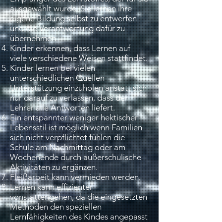
ausgewählt wurde. Sie lernen ihre
eigene Bildung selbst zu entwerfen
und die Verantwortung dafür zu
übernehmen.
Kinder erkennen, dass Lernen auf
viele verschiedene Weisen stattfindet.
Kinder lernen bei vielen
unterschiedlichen Quellen
Unterstützung einzuholen anstatt sich
nur darauf zu verlassen, dass der
Lehrer alle Antworten liefert.
Ein entspannter weniger hektischer
Lebensstil ist möglich wenn Familien
sich nicht verpflichtet fühlen die
Schule am Nachmittag oder am
Wochenende durch außerschulische
Aktivitäten zu ergänzen.
Fleißarbeit kann vermieden werden.
Lernen kann effizienter
vonstattengehen, da die eingesetzten
Methoden den speziellen
Lernfähigkeiten des Kindes angepasst