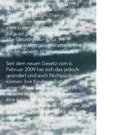
Interessierten in Luxemburg mag
darin liegen, dass die Behörden sehr
zurückhaltend zum Thema
informieren. Immer noch glauben
viele Luxemburger, dass Unterricht
zuhause gar nicht möglich ist, weil die
alte Gesetzgebung nur
Berufspädagogen gestattete, ihre
Kinder daheim zu unterrichten.
Seit dem neuen Gesetz vom 6.
Februar 2009 hat sich das jedoch
geändert und auch Nichtpädagogen
können ihre Kinder selbst
unterrichten. (Art. 9. La formation
scolaire obligatoire peut également
être suivie dans une école privée, une
école européenne ou à l’étranger. Elle
peut aussi être dispensée à domicile
sous les conditions déterminées par la
loi.)