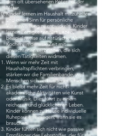
dem oft übersehenen Potential der
Natur.
Kinder lernen im Haushalt mitzuhelfen
und einen Sinn für persönliche
Verantwortung zu entwickeln. Kinder
lernen Fertigkeiten fürs Leben,
beispielsweise auf natürliche Weise
Kochen, in dem sie Zeit mit
Erwachsenen verbringen, die sich
diesen Tätigkeiten widmen.
Wenn wir mehr Zeit mit
Haushaltspflichten verbringen,
stärken wir die Familienbande, weil
Menschen sich verbundener fühlen.
Es bleibt mehr Zeit für nicht-
akademische Aktivitäten wie Kunst
oder Musik. Dies führt zu einem
reicheren und glücklicheren Leben.
Kinder können zu Hause individuelle
Ruhepausen einlegen, wann sie es
brauchen.
Kinder fühlen sich nicht wie passive
Empfänger des Lehrstoffes, der für sie