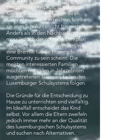
Seit 2009 werden also nicht mehr die
Erwachsenen geprüft, sondern die
Kinder. Solange die Kinder ihren
Kompetenzsockel erreichen, bleiben
sie vom Schulunterricht freigestellt.
Anders als in den Nachbarländern
muss jedoch der offizielle Lehrplan
skrupulös eingehalten werden, was
eine Bremse für die Homeschooling
Community zu sein scheint. Die
meisten interessierten Familien
möchten nicht den in Jahrzehnten
ausgetretenen Trampelpfaden des
Luxemburger Schulsystems folgen.
Die Gründe für die Entscheidung zu
Hause zu unterrichten sind vielfältig.
Im Idealfall entscheidet das Kind
selbst. Vor allem die Eltern zweifeln
jedoch immer mehr an der Qualität
des luxemburgischen Schulsystems
und suchen nach Alternativen.