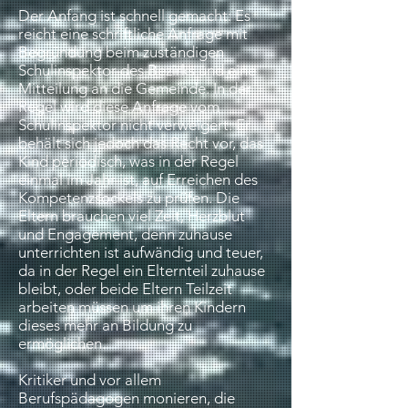
Der Anfang ist schnell gemacht: Es
reicht eine schriftliche Anfrage mit
Begründung beim zuständigen
Schulinspektor des Bezirks und eine
Mitteilung an die Gemeinde. In der
Regel wird diese Anfrage vom
Schulinspektor nicht verweigert. Er
behält sich jedoch das Recht vor, das
Kind periodisch, was in der Regel
einmal im Jahr ist, auf Erreichen des
Kompetenzsockels zu prüfen. Die
Eltern brauchen viel Zeit, Herzblut
und Engagement, denn zuhause
unterrichten ist aufwändig und teuer,
da in der Regel ein Elternteil zuhause
bleibt, oder beide Eltern Teilzeit
arbeiten müssen um ihren Kindern
dieses mehr an Bildung zu
ermöglichen.
Kritiker und vor allem
Berufspädagogen monieren, die