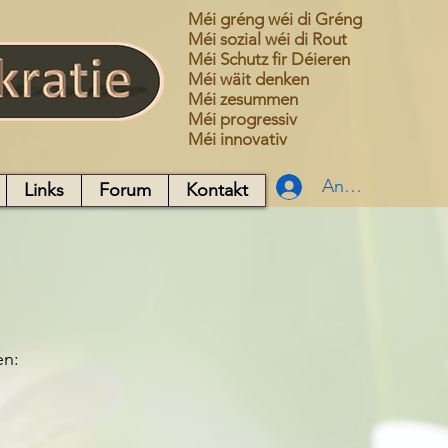
Méi gréng wéi di Gréng
Méi sozial wéi di Rout
Méi Schutz fir Déieren
Méi wäit denken
Méi zesummen
Méi progressiv
Méi innovativ
Anmelden
Links
Forum
Kontakt
en: