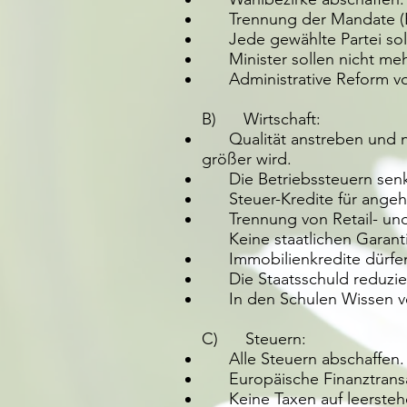
Trennung der Mandate (Bü
Jede gewählte Partei soll i
Minister sollen nicht mehr
Administrative Reform vo
B) Wirtschaft:
Qualität anstreben und nic
größer wird.
Die Betriebssteuern sen
Steuer-Kredite für angeh
Trennung von Retail- und
Keine staatlichen Garanti
Immobilienkredite dürfen
Die Staatsschuld reduzie
In den Schulen Wissen vermi
C) Steuern:
Alle Steuern abschaffen.
​ Europäische Finanztransa
Keine Taxen auf leerstehe