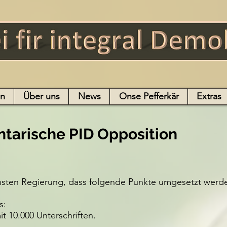
en
Über uns
News
Onse Pefferkär
Extras
tarische PID Opposition
chsten Regierung, dass folgende Punkte umgesetzt werd
s:
10.000 Unterschriften.