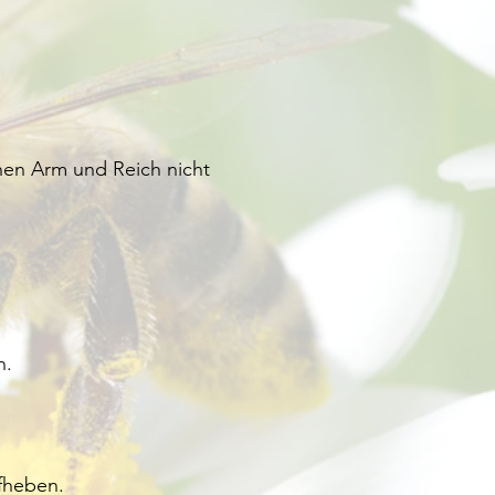
en Arm und Reich nicht
n.
fheben.