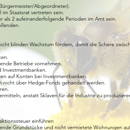
rgermeister/Abgeordneter).
m Staatsrat vertreten sein.
 als 2 aufeinanderfolgende Perioden im Amt sein.
llenden.
ht blinden Wachstum fördern, damit die Schere zwisch
ken.
ende Betriebe vornehmen.
 Investmentbanken.
en auf Konten bei Investmentbanken.
 nicht über Hedge-Fonds gehandelt werden.
ren.
tteln, anstatt Sklaven für die Industrie zu produziere
ktionssteuer einführen​
nde Grundstücke und nicht vermietete Wohnungen au