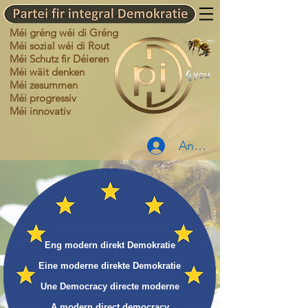
Méi gréng wéi di Gréng
Méi sozial wéi di Rout
Méi Schutz fir Déieren
Méi wäit denken
Méi zesummen
Méi progressiv
Méi innovativ
Anmelden
Eng modern direkt Demokratie
Eine moderne direkte Demokratie
Une Democracy directe moderne
A modern direct democracy