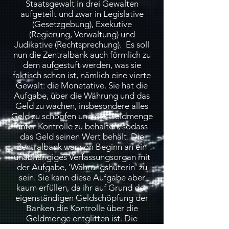
Staatsgewalt in drei Gewalten
aufgeteilt und zwar in Legislative
(Gesetzgebung), Exekutive
(Regierung, Verwaltung) und
Judikative (Rechtsprechung). Es soll
nun die Zentralbank auch förmlich zu
dem aufgestuft werden, was sie
faktisch schon ist, nämlich eine vierte
Gewalt: die Monetative. Sie hat die
Aufgabe, über die Währung und das
Geld zu wachen, insbesondere alles
Geld zu schöpfen und die Geldmenge
unter Kontrolle zu behalten, sodass
das Geld seinen Wert behält. Die
Zentralbank war von Beginn an ein
unabhängiges Verfassungsorgan mit
der Aufgabe, 'Währungshüterin' zu
sein. Sie kann diese Aufgabe aber
kaum erfüllen, da ihr auf Grund der
eigenständigen Geldschöpfung der
Banken die Kontrolle über die
Geldmenge entglitten ist. Die
Zentralbank als Monetative ist