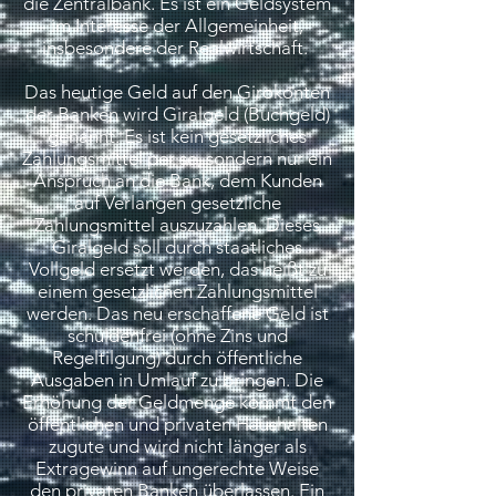
die Zentralbank. Es ist ein Geldsystem
im Interesse der Allgemeinheit,
insbesondere der Realwirtschaft.
Das heutige Geld auf den Girokonten
der Banken wird Giralgeld (Buchgeld)
genannt. Es ist kein gesetzliches
Zahlungsmittel per se, sondern nur ein
Anspruch an die Bank, dem Kunden
auf Verlangen gesetzliche
Zahlungsmittel auszuzahlen. Dieses
Giralgeld soll durch staatliches
Vollgeld ersetzt werden, das heißt zu
einem gesetzlichen Zahlungsmittel
werden. Das neu erschaffene Geld ist
schuldenfrei (ohne Zins und
Regeltilgung) durch öffentliche
Ausgaben in Umlauf zu bringen. Die
Erhöhung der Geldmenge kommt den
öffentlichen und privaten Haushalten
zugute und wird nicht länger als
Extragewinn auf ungerechte Weise
den privaten Banken überlassen. Ein