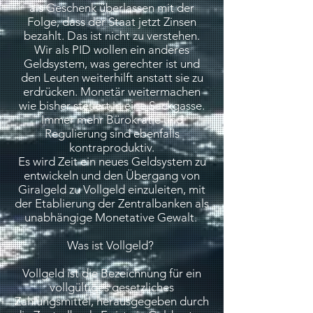
als Geschenk überlassen mit der
Folge, dass der Staat jetzt Zinsen
bezahlt. Das ist nicht zu verstehen.
Wir als PID wollen ein anderes
Geldsystem, was gerechter ist und
den Leuten weiterhilft anstatt sie zu
erdrücken. Monetär weitermachen
wie bisher steuert in eine Sackgasse.
Immer mehr Bürokratie und
Regulierung sind ebenfalls
kontraproduktiv.
Es wird Zeit ein neues Geldsystem zu
entwickeln und den Übergang von
Giralgeld zu Vollgeld einzuleiten, mit
der Etablierung der Zentralbanken als
unabhängige Monetative Gewalt.
Was ist Vollgeld?
Vollgeld ist die Bezeichnung für ein
vollgültiges gesetzliches
Zahlungsmittel, herausgegeben durch