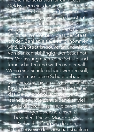
Geldsystem ein, damit der finanzielle
Druck in der Gesellschaft abnimmt. Es
muss aufhören, dass Leute konstant
vom Staat unter Druck gesetzt
werden, weil dieser hoch verschuldet
ist. Es kann nicht sein, dass der Staat
von den Banken als Geisel genommen
wird. Ein Staat ist souverän und nicht
von Banken abhängig. Der Staat hat
der Verfassung nach keine Schuld und
kann schalten und walten wie er will.
Wenn eine Schule gebaut werden soll,
dann muss diese Schule gebaut
werden, aber nicht mit verzinslichen
Bankanleihen. Der Staat hatte früher
das Geldmonopol und konnte durch
seine Bank (die Zentralbank) so viel
Geld drucken lassen wie er wollte
ohne irgendwelche Zinsen zu
bezahlen. Dieses Monopol der
Geldschöpfung wurde aber
seltsamerweise den Geschäftsbanken