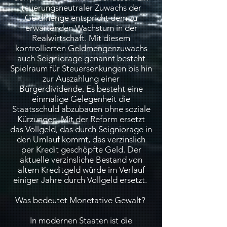
teuerungsneutraler Zuwachs der
Geldmenge entspricht dem zu
erwartenden Wachstum in der
Realwirtschaft. Mit diesem
kontrollierten Geldmengenzuwachs
auch Seigniorage genannt besteht
Spielraum für Steuersenkungen bis hin
zur Auszahlung einer
Bürgerdividende. Es besteht eine
einmalige Gelegenheit die
Staatsschuld abzubauen ohne soziale
Kürzungen. Mit der Reform ersetzt
das Vollgeld, das durch Seigniorage in
den Umlauf kommt, das verzinslich
per Kredit geschöpfte Geld. Der
aktuelle verzinsliche Bestand von
altem Kreditgeld würde im Verlauf
einiger Jahre durch Vollgeld ersetzt.
Was bedeutet Monetative Gewalt?
In modernen Staaten ist die