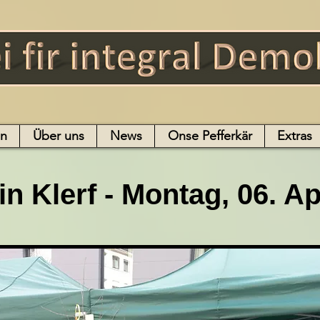
en
Über uns
News
Onse Pefferkär
Extras
n Klerf - Montag, 06. Ap