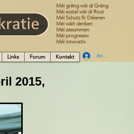
Méi gréng wéi di Gréng
Méi sozial wéi di Rout
Méi Schutz fir Déieren
Méi wäit denken
Méi zesummen
Méi progressiv
Méi innovativ
Anmelden
Links
Forum
Kontakt
ril 2015,