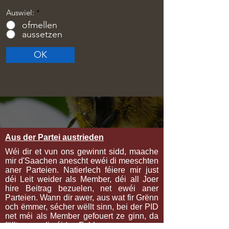
Auswiel:
*
ofmellen
aussetzen
OK
Aus der Partei austrieden
Wéi dir et vun ons gewinnt sidd, maache
mir d'Saachen anescht ewéi di meeschten
aner Parteien. Natierlech féiere mir just
déi Leit weider als Member, déi all Joer
hire Beitrag bezuelen, net ewéi aner
Parteien. Wann dir awer, aus wat fir Grënn
och ëmmer, sécher wëllt sinn, bei der PID
net méi als Member gefouert ze ginn, da
fëllt w.e.g. di néideg Felder aus.