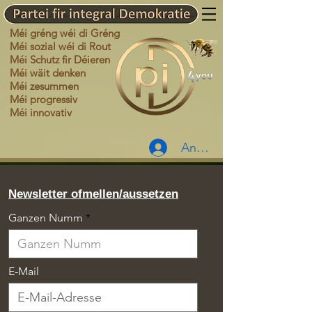
Méi gréng wéi di Gréng
Méi sozial wéi di Rout
Méi Schutz fir Déieren
Méi wäit denken
Méi zesummen
Méi progressiv
Méi innovativ
Anmelden
Newsletter ofmellen/aussetzen
Ganzen Numm
E-Mail