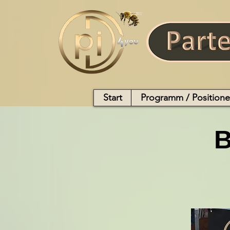
Start
Programm / Position
B