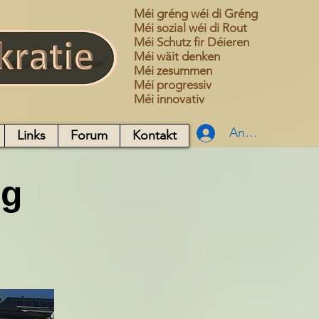
Méi gréng wéi di Gréng
Méi sozial wéi di Rout
Méi Schutz fir Déieren
Méi wäit denken
Méi zesummen
Méi progressiv
Méi innovativ
Anmelden
Links
Forum
Kontakt
ig