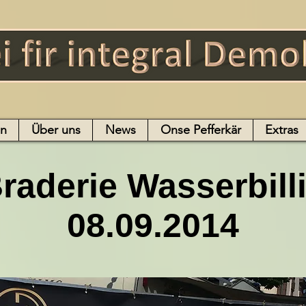
en
Über uns
News
Onse Pefferkär
Extras
raderie Wasserbill
08.09.2014