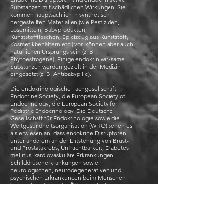
Substanzen mit schädlichen Wirkungen. Sie
kommen hauptsächlich in synthetisch
hergestellten Materialien (wie Pestiziden,
Lösemitteln, Babyprodukten,
Kunststoffflaschen, Spielzeug aus Kunststoff,
Kosmetikbehältern etc.) vor, können aber auch
natürlichen Ursprungs sein (z. B.
Phytoestrogene). Einige endokrin wirksame
Substanzen werden gezielt in der Medizin
eingesetzt (z. B. Antibabypille).
Die endokrinologische Fachgesellschaft
Endocrine Society, die European Society of
Endocrinology, die European Society for
Pediatric Endocrinology, Die Deutsche
Gesellschaft für Endokrinologie sowie die
Weltgesundheitsorganisation (WHO) sehen es
als erwiesen an, dass endokrine Disruptoren
unter anderem an der Entstehung von Brust-
und Prostatakrebs, Unfruchtbarkeit, Diabetes
mellitus, kardiovaskuläre Erkrankungen,
Schilddrüsenerkrankungen sowie
neurologischen, neurodegenerativen und
psychischen Erkrankungen beim Menschen
beteiligt sind. Von der Öffentlichkeit,
Vertretern der produzierenden Industrie sowie
der Politik werden diese Erkenntnisse seit
einigen Jahren kontrovers diskutiert.